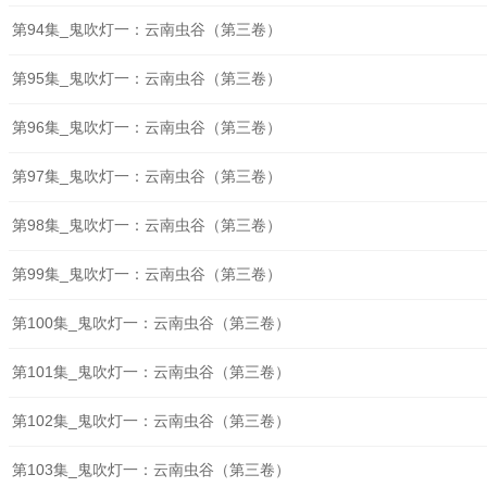
第94集_鬼吹灯一：云南虫谷（第三卷）
第95集_鬼吹灯一：云南虫谷（第三卷）
第96集_鬼吹灯一：云南虫谷（第三卷）
第97集_鬼吹灯一：云南虫谷（第三卷）
第98集_鬼吹灯一：云南虫谷（第三卷）
第99集_鬼吹灯一：云南虫谷（第三卷）
第100集_鬼吹灯一：云南虫谷（第三卷）
第101集_鬼吹灯一：云南虫谷（第三卷）
第102集_鬼吹灯一：云南虫谷（第三卷）
第103集_鬼吹灯一：云南虫谷（第三卷）