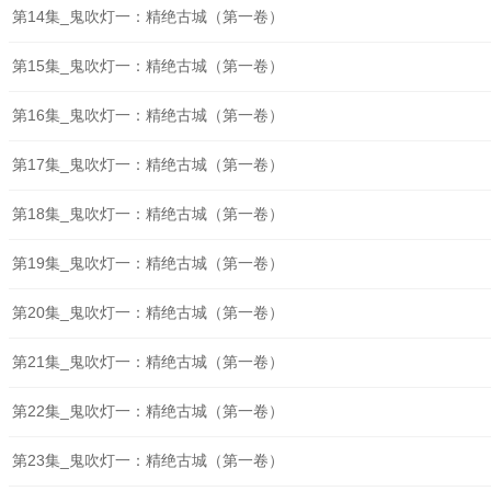
第14集_鬼吹灯一：精绝古城（第一卷）
第15集_鬼吹灯一：精绝古城（第一卷）
第16集_鬼吹灯一：精绝古城（第一卷）
第17集_鬼吹灯一：精绝古城（第一卷）
第18集_鬼吹灯一：精绝古城（第一卷）
第19集_鬼吹灯一：精绝古城（第一卷）
第20集_鬼吹灯一：精绝古城（第一卷）
第21集_鬼吹灯一：精绝古城（第一卷）
第22集_鬼吹灯一：精绝古城（第一卷）
第23集_鬼吹灯一：精绝古城（第一卷）