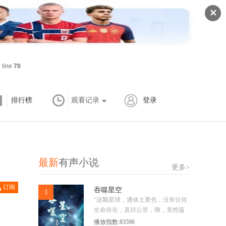
✕
 line
70
排行榜
观看记录
登录
最新
有声小说
更多>
订阅
吞噬星空
1
已订
“这颗星球，通体土黄色，没有任何
生命存在，直径公里，咦，竟然蕴
含‘星泪金’矿脉，真是天助我也，将
播放指数:83596