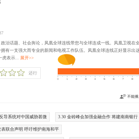
书
2:37
、政治话题、社会舆论，凤凰全球连线带您与全球连成一线。凤凰卫视在
并拥有一支强大而专业的新闻和电视工作队伍。凤凰全球连线正好显示出
虎表示...
展开>>
还行
不能播
亚洲反导系统对中国威胁甚微
3.30 金砖峰会加强金融合作 将建南南银行
柬发表联合声明 呼吁维护南海和平