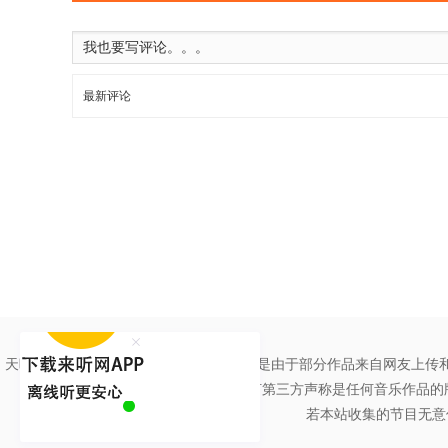
5.15 中日韩自贸区若成功可媲美北美欧盟
5.16 
5.18 朝鲜扣留中国渔船 劫持者索要270万赎金
5.1
5.22 遭劫渔船船长：船员被直接打到押走
5.23 
最新评论
5.24 埃及总统选举 国内评价有三个版本
5.29 
5.31 中印崛起 如何改写南亚地缘政治
6.1 叙利亚
6.5 印尼否认“大国小国论”意在站队
6.6 英国王室
6.8 上合组织倡导全新安全和发展理念
6.9 日本驻
6.14 俄罗斯军火商称将继续向叙利亚出口防空武器
6.16 欧洲穷亲戚与富邻居的相处之道
6.20 解读
6.22 穆巴拉克深陷昏迷 埃及政局恐更混乱
6.23
天听网绝大多数作品拥有权利人授权。但是由于部分作品来自网友上传
任何第三方声称是任何音乐作品的
6.27 宋中平：日本故意刺激中国采取强硬措施
6.
若本站收集的节目无意
6.29 韩国各界对韩日军情保护协定持反对意见
6.