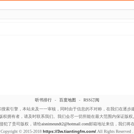
南海进入休渔期 渔民将不去黄岩岛
5.17 日媒诬称崔天凯见经团联是“谢罪
9 菲总统立场软化 不愿南海局势恶化
亚太国家受邀参加北约峰会引关注
5.24 菲称黄岩岛海域有96艘中国船只
苏贞昌的两岸政策真能改变出新思维吗
5.30 争分夺秒背后的中日博弈
是否难逃大规模战火
6.2 香格里拉会议会上演围攻中国的戏码吗
能为民众提供精神力量
6.7 俄罗斯西倾战略受挫转而谋求开发远东
华大使“讲真话 添麻烦”
6.12 俄罗斯外长呼吁尽快
6.15 刘洋高中时坚定太空梦 家人一直默默支持
钓鱼岛闹剧如何收场
6.21 埃及大选落幕 政局动荡不止
听书排行
-
百度地图
-
RSS订阅
 中国设立三沙市应对南海争端
6.26 中国将同不丹建交消息引印度担忧
和搜索引擎，本站未及一一审核，同时由于信息的不对称，在我们在逐步建
版权拥有者，请及时联系我们。我们会尽一切所能在最大范围内保证版权人
28 越南官方高调抗议中海油南海开发计划
侵犯了贵司版权，请给
aisnimeundt2@hotmail.com
邮箱地址来信，我们将
https://3w.tiantingfm.com/
Copyright © 2015-2018
.All Rights Reserved .
30 香港回归15周年 未来值得期待
7.3 马英九亲信林益世涉贪被声押