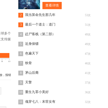
这颗星球吞噬掉后，我的实力应该
查看详情
能恢复到受伤前的。”脸色苍白的罗
峰盘膝坐在一颗飞行的陨石上，遥
我当算命先生那几年
2
53次
看远处的一颗
最后一个道士：道门
3
51次
全球多个
赶尸客栈（第二部）
4
49次
这支传媒
近身保镖
5
49次
色遍天下
6
47次
铁骨
7
46次
茅山后裔
8
41次
放，报错
天擎
9
37次
重生九零小美好
10
36次
魂穿七八：末世女有
11
32次