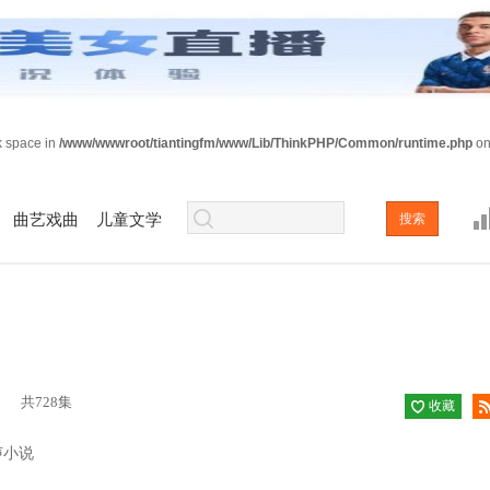
sk space in
/www/wwwroot/tiantingfm/www/Lib/ThinkPHP/Common/runtime.php
on
曲艺戏曲
儿童文学
共728集
收藏
已收
声小说
藏
阅