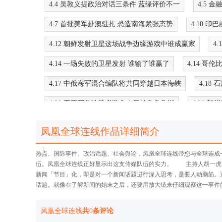
4.4 吴敦义提政治对话三条件 蓝绿评价不一
4.5
4.7 首批美军赴澳驻扎 恐造南海紧张态势
4.10 印
4.12 朝鲜发射卫星这场战争边缘游戏中谁成赢家
4
4.14 一场失败的卫星发射 谁输了谁赢了
4.14 
4.17 中俄海军混合编队将共同穿越日本海峡
4.18
4.20 石原买岛论势必激化中日钓鱼岛争端
4.21 
4.25 朝对韩放狠话有策略考虑和政治需要
4.26
凤凰全球连线作品详细简介
4.27 中俄海上军演展现刻意低调中的高调
4.27 
：
热点、国际事件、政治话题、社会舆论，凤凰全球连线带您与全球连成
5.1 伊朗称对与IAEA巴格达核谈判结果表示乐观
5
伍。凤凰全球连线正好显示出这支传媒队伍的实力。 主持人胡一虎
新闻「节目」化，即是对一个新闻话题进行深入思考，是要人动脑筋。
5.5 梁光烈访美显示中国持积极态度
5.8 普京再掌
话题。就像在了解新闻的始末之后，还要用放大镜来仔细观察这一事件
5.10 中国海洋战略牵一发而动全身
5.11 菲律宾
凤凰全球连线
共
0
条评论