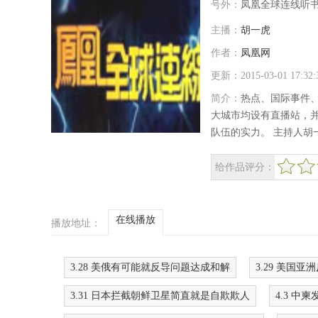
号外：
凤凰全球连线听
主播：
胡一虎
作者：
凤凰网
更新：2015-03-01 17:3
简介：
热点、国际事件
大城市均设有直播站，
队伍的实力。 主持人胡一
给作品评分：
很差
较差
还行
推荐
力荐
在线播放
播放地址：
3.28 美俄有可能就反导问题达成和解
3.29 美国
3.31 日本拦截朝鲜卫星简直就是自欺欺人
4.3 中