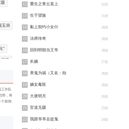
议题
重生之青云直上
12
32次
生于望族
13
31次
圆玉润
黏上契约小女仆
14
28次
法师传奇
15
28次
化”
回到明朝当王爷
16
28次
的回应
长嫡
17
27次
养鬼为祸（又名：劫
18
26次
嫡女毒医
19
26次
视工作队
路径
趋势，将
大唐明月
20
26次
一个新闻
官道无疆
21
25次
我跟爷爷去捉鬼
22
24次