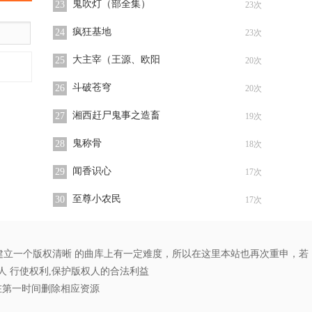
”
鬼吹灯（部全集）
23
23次
疯狂基地
24
23次
大主宰（王源、欧阳
25
20次
斗破苍穹
26
20次
湘西赶尸鬼事之造畜
27
19次
鬼称骨
28
18次
闻香识心
29
17次
至尊小农民
30
17次
立一个版权清晰 的曲库上有一定难度，所以在这里本站也再次重申，若
 行使权利,保护版权人的合法利益
在第一时间删除相应资源