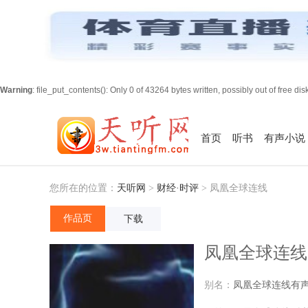
Warning
: file_put_contents(): Only 0 of 43264 bytes written, possibly out of free di
首页
听书
有声小说
您所在的位置：
天听网
>
财经·时评
>
凤凰全球连线
作品页
下载
凤凰全球连线
别名：
凤凰全球连线有