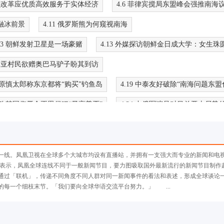
 金融改革应优质高效服务于实体经济
4.6 菲律宾搅局东盟峰会强推南海
巴融冰前景
4.11 俄罗斯熊为何窥视南海
.13 朝鲜发射卫星是一场豪赌
4.13 外媒探访朝鲜金日成大学：女生珠
哥伦比亚村民欲赠奥巴马驴子盼其到访
 石原慎太郎称东京都将“购买”钓鱼岛
4.19 中泰友好破除“南海问题东盟
朝鲜称韩国侮辱金正恩侵犯“最高尊严”
4.24 中俄军演是对目前亚太局势
 菲律宾认为能与中国长期对峙已是胜利
九千驻日美军将搬迁 冲绳表示欣赏
一线。凤凰卫视在全球多个大城市均设有直播站，并拥有一支强大而专业的新闻和电
.3 奥巴马突访阿富汗承诺结束战争
5.4 中美结义 如何探索大国关系新
表示，凤凰全球连线不同于一般新闻节目，要力图吸取国外最新流行的新闻节目制作
通过「联机」，传递不同角度不同人群对同一新闻事件的看法和表述，形成全球谈论
克里姆林宫6年
5.9 中国长期未实际占领南海岛屿授人以柄
的每一个细枝末节。「我们要向全球华语交流平台努力。」 ...
恢复与中国外交对话或有战略反思
5.12 中美军方二人转演给谁看