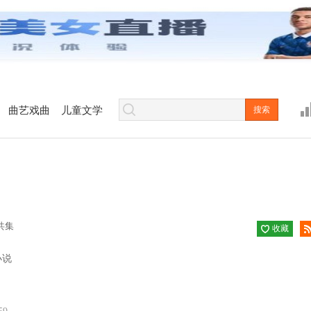
曲艺戏曲
儿童文学
共集
收藏
小说
阅