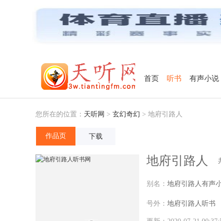
首页
听书
有声小说
您所在的位置：
天听网
>
玄幻奇幻
>
地府引路人
作品页
下载
地府引路人
别名：
地府引路人有声
号外：
地府引路人听书