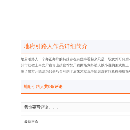
地府引路人作品详细简介
：
地府引路人一个亦正亦邪的特殊存在有些事看起来只是一场意外可背后
州市红裙上吊女尸案青山殡仪馆焚尸案两场意外被人以小说的形式搬上
生了警方开始以为只是巧合可到了后来才发现事情远没有想象得那般简
地府引路人
共
0
条评论
最新评论